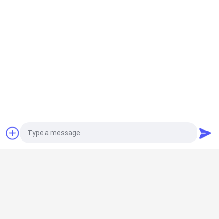
การขับเคลื่อนยุคใหม่
การปฏิวัติ AI ไปสู่การ
ของคอมพิวเตอร์ฉลาด
ประชุมสุดยอดการเย็น
ด้วยเทคโนโลยี "ความ
เหลวของจีน
เย็นของเหลว + ผนัง
แฟน" ที่มีเครื่องยนต์คู่
2025-12-04
2025-12-04
YMK Fan Wall: สร้าง
YMK ได้รับการคัดเลือก
คอมพิวเตอร์ AI ที่มีความ
เข้าสู่รายการสีเขียวและ
พร้อมสูง ด้วยการควบคุม
คาร์บอนต่ําแห่งชาติ เพื่อ
อุณหภูมิที่ฉลาด
ช่วยการปรับปรุงดิจิตอล
ของสถาบันสาธารณะ
Photo
Video Call