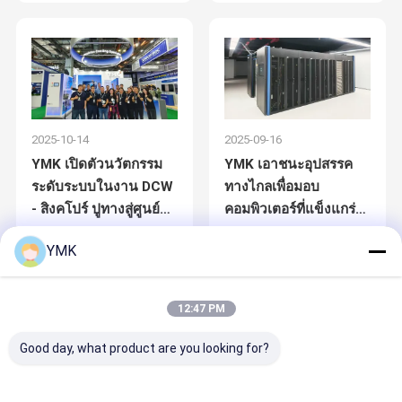
Pump Fan Wall ให้ค่า
เมืองสํารวจการเดินทาง
PUE <1.2
ใหม่ในการเย็นเหลว
2025-10-14
2025-09-16
YMK เปิดตัวนวัตกรรม
YMK เอาชนะอุปสรรค
ระดับระบบในงาน DCW
ทางไกลเพื่อมอบ
- สิงคโปร์ ปูทางสู่ศูนย์
คอมพิวเตอร์ที่แข็งแกร่ง
ข้อมูลสีเขียวในเอเชีย
สำหรับอุตสาหกรรมการ
YMK
ตะวันออกเฉียงใต้
เงิน
12:47 PM
Good day, what product are you looking for?
2025-08-26
2025-08-07
กลุ่มเทคโนโลยี YMK -
กลุ่มเทคโนโลยี YMK นํา