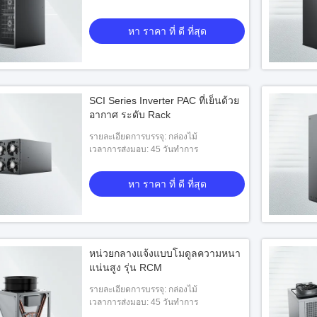
หา ราคา ที่ ดี ที่สุด
SCI Series Inverter PAC ที่เย็นด้วย
อากาศ ระดับ Rack
รายละเอียดการบรรจุ: กล่องไม้
เวลาการส่งมอบ: 45 วันทําการ
หา ราคา ที่ ดี ที่สุด
หน่วยกลางแจ้งแบบโมดูลความหนา
แน่นสูง รุ่น RCM
รายละเอียดการบรรจุ: กล่องไม้
เวลาการส่งมอบ: 45 วันทําการ