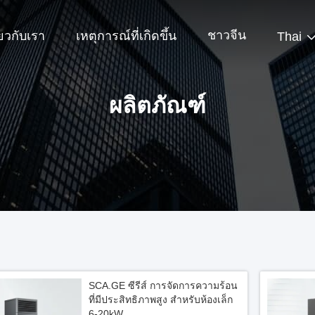
ชาวจีน
่ยวกับเรา
เหตุการณ์ที่เกิดขึ้น
Thai
ผลิตภัณฑ์
SCA.GE ซีรีส์ การจัดการความร้อน
ที่มีประสิทธิภาพสูง สําหรับห้องเล็ก
6-20kW