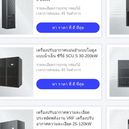
รายละเอียดการบรรจุ: กล่องไม้
เวลาการส่งมอบ: 45 วันทําการ
หา ราคา ที่ ดี ที่สุด
เครื่องปรับอากาศแม่นยําแบบโมดูล
แบบน้ําเย็น ซีรี่ย์ SCU.S 30-200kW
รายละเอียดการบรรจุ: กล่องไม้
เวลาการส่งมอบ: 45 วันทําการ
หา ราคา ที่ ดี ที่สุด
เครื่องปรับอากาศความละเอียด
ประหยัดพลังงาน VRF เครื่องปรับ
อากาศความละเอียด 25-120kW