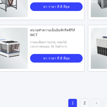
หา ราคา ที่ ดี ที่สุด
หน่วยทําความเย็นอินทิกรีตซีรีส์
WCT
รายละเอียดการบรรจุ: กล่องไม้
เวลาการส่งมอบ: 45 วันทําการ
หา ราคา ที่ ดี ที่สุด
1
2