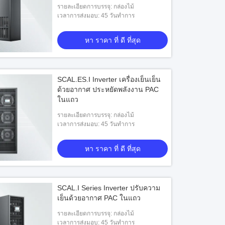
อากาศแบบปรับอากาศแบบปรับ
รายละเอียดการบรรจุ: กล่องไม้
อากาศแบบปรับอากาศแบบปรับ
เวลาการส่งมอบ: 45 วันทําการ
อากาศแบบปรับอากาศแบบปรับ
อากาศแบบปรับอากาศ
หา ราคา ที่ ดี ที่สุด
SCAL.ES.I Inverter เครื่องเย็นเย็น
ด้วยอากาศ ประหยัดพลังงาน PAC
ในแถว
รายละเอียดการบรรจุ: กล่องไม้
เวลาการส่งมอบ: 45 วันทําการ
หา ราคา ที่ ดี ที่สุด
SCAL.I Series Inverter ปรับความ
เย็นด้วยอากาศ PAC ในแถว
รายละเอียดการบรรจุ: กล่องไม้
เวลาการส่งมอบ: 45 วันทําการ