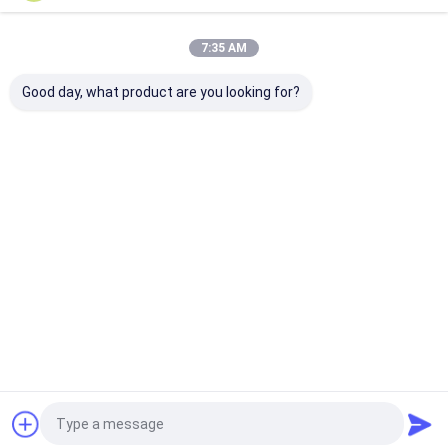
7:35 AM
หมวดหมู่ของเรา
Good day, what product are you looking for?
ระบบเย็นห้อง
การเย็นสถานี
การเย็นในแถว
การเย็นเรค
ฐาน
บ้าน
แผนผังเว็บไซต์
นโยบายความเป็นส่วนตัว
คุณภาพ
ระบบเย็นห้อง
โรงงานในประเทศจีน.Copyright © 2026
Yimikang Tech. Group Co., Ltd.. All Rights Reserved.